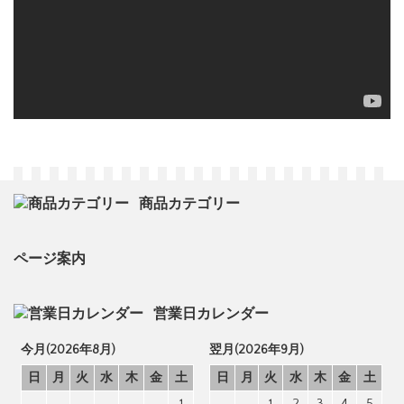
商品カテゴリー
ページ案内
営業日カレンダー
今月(2026年8月)
翌月(2026年9月)
日
月
火
水
木
金
土
日
月
火
水
木
金
土
1
1
2
3
4
5