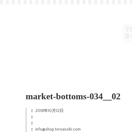
market-bottoms-034__02
2018年10月12日
info@shop.toroasobi.com