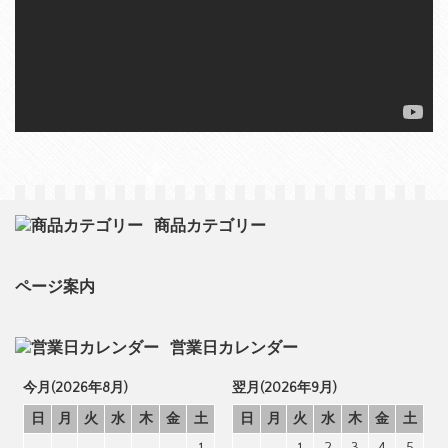
商品カテゴリー
ページ案内
営業日カレンダー
今月(2026年8月)
翌月(2026年9月)
日
月
火
水
木
金
土
日
月
火
水
木
金
土
1
1
2
3
4
5