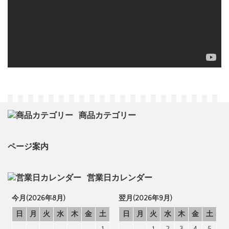
商品カテゴリー
ページ案内
営業日カレンダー
今月(2026年8月)
翌月(2026年9月)
日
月
火
水
木
金
土
日
月
火
水
木
金
土
1
1
2
3
4
5