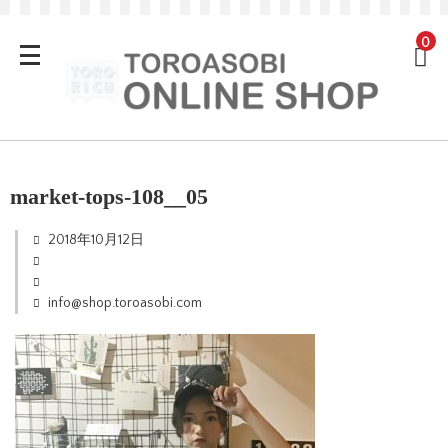
0
market-tops-108__05
2018年10月12日
info@shop.toroasobi.com