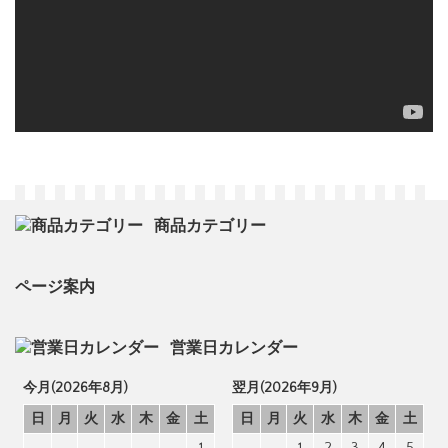
商品カテゴリー
ページ案内
営業日カレンダー
今月(2026年8月)
翌月(2026年9月)
日
月
火
水
木
金
土
日
月
火
水
木
金
土
1
1
2
3
4
5