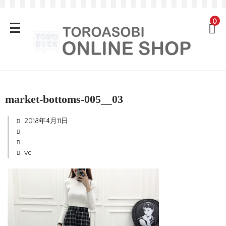
0
market-bottoms-005__03
2018年4月11日
vc