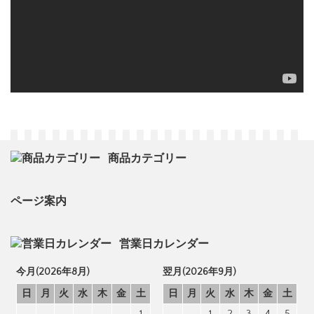
商品カテゴリー
ページ案内
営業日カレンダー
今月(2026年8月)
翌月(2026年9月)
日
月
火
水
木
金
土
日
月
火
水
木
金
土
1
1
2
3
4
5