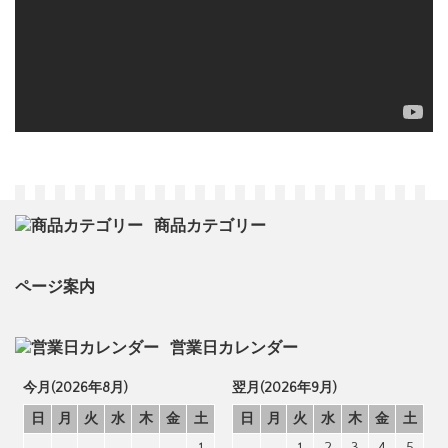
商品カテゴリー
ページ案内
営業日カレンダー
今月(2026年8月)
翌月(2026年9月)
日
月
火
水
木
金
土
日
月
火
水
木
金
土
1
1
2
3
4
5