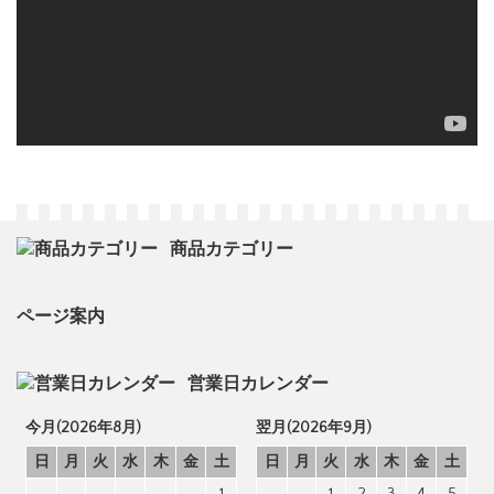
商品カテゴリー
ページ案内
営業日カレンダー
今月(2026年8月)
翌月(2026年9月)
日
月
火
水
木
金
土
日
月
火
水
木
金
土
1
1
2
3
4
5