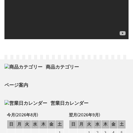
商品カテゴリー
ページ案内
営業日カレンダー
今月(2026年8月)
翌月(2026年9月)
日
月
火
水
木
金
土
日
月
火
水
木
金
土
1
1
2
3
4
5