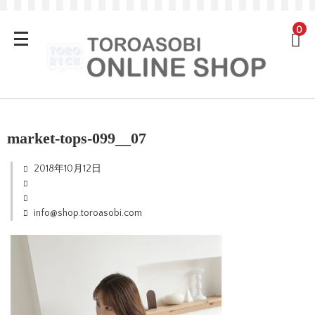
0
market-tops-099__07
2018年10月12日
info@shop.toroasobi.com