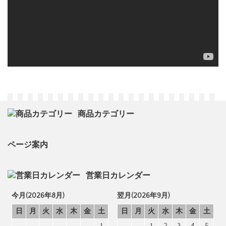
商品カテゴリー
ページ案内
営業日カレンダー
今月(2026年8月)
翌月(2026年9月)
日
月
火
水
木
金
土
日
月
火
水
木
金
土
1
1
2
3
4
5