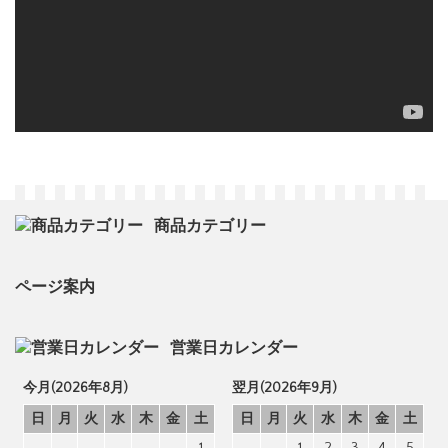
商品カテゴリー
ページ案内
営業日カレンダー
今月(2026年8月)
翌月(2026年9月)
日
月
火
水
木
金
土
日
月
火
水
木
金
土
1
1
2
3
4
5