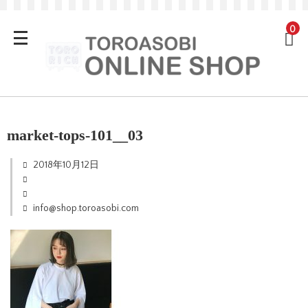
0
market-tops-101__03
2018年10月12日
info@shop.toroasobi.com