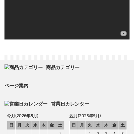
商品カテゴリー
ページ案内
営業日カレンダー
今月(2026年8月)
翌月(2026年9月)
日
月
火
水
木
金
土
日
月
火
水
木
金
土
1
1
2
3
4
5