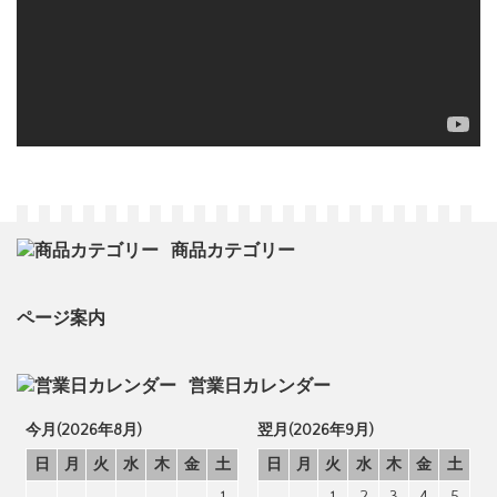
商品カテゴリー
ページ案内
営業日カレンダー
今月(2026年8月)
翌月(2026年9月)
日
月
火
水
木
金
土
日
月
火
水
木
金
土
1
1
2
3
4
5