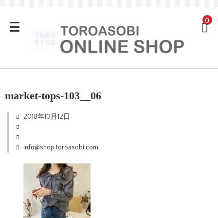
0
market-tops-103__06
2018年10月12日
info@shop.toroasobi.com